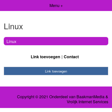
Menu +
Linux
Linux
Link toevoegen
Contact
Link toevoegen
Copyright © 2021 Onderdeel van
BaakmanMedia
&
Vrolijk Internet Services